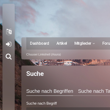
Dashboard
Artikel
Mitglieder
For
Chuusei Linkshell (Asura)
Suche
Suche nach Begriffen
Suche nach T
Suche nach Begriff