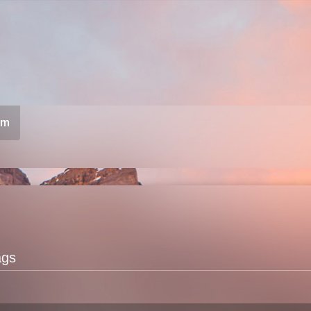
um
ags